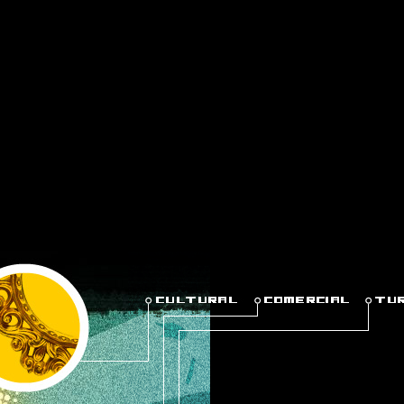
cript async src="https://pagead2.googlesyndication.com/pagead/js/ad
crossorigin="anonymous">