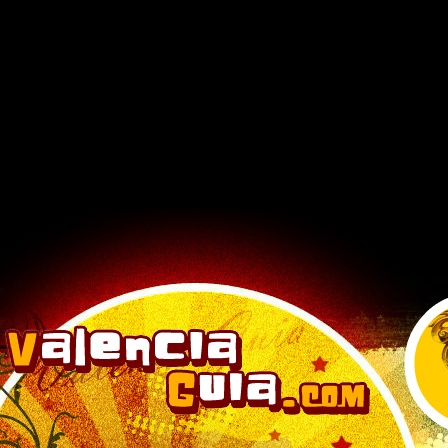
google.com, pub-6901746335419472, DIRECT, f08c47fec0942fa0
s