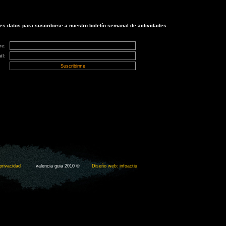
tes datos para suscribirse a nuestro boletín semanal de actividades.
re
:
il
:
 privacidad
valencia guia 2010 ©
Diseño web:
infoactiu