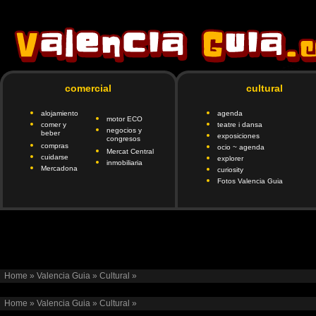
comercial
cultural
alojamiento
agenda
motor ECO
comer y
teatre i dansa
negocios y
beber
exposiciones
congresos
compras
ocio ~ agenda
Mercat Central
cuidarse
explorer
inmobiliaria
Mercadona
curiosity
Fotos Valencia Guia
google.com, pub-6901746335419472, DIRECT, f08c47fec0942fa
client=ca-pub-690174
Home
»
Valencia Guia
»
Cultural
»
Home
»
Valencia Guia
»
Cultural
»