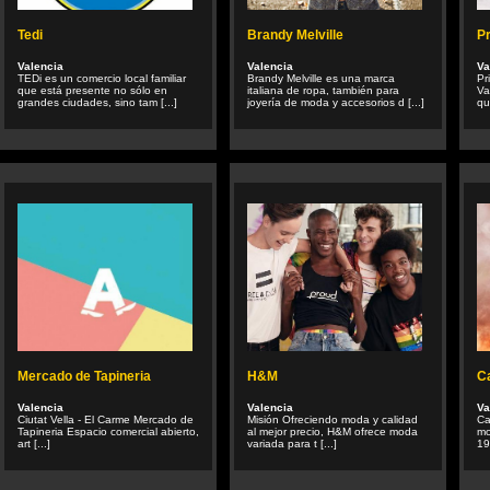
Tedi
Brandy Melville
P
Valencia
Valencia
Va
TEDi es un comercio local familiar
Brandy Melville es una marca
Pr
que está presente no sólo en
italiana de ropa, también para
Va
grandes ciudades, sino tam [...]
joyería de moda y accesorios d [...]
qu
Mercado de Tapineria
H&M
Ca
Valencia
Valencia
Va
Ciutat Vella - El Carme Mercado de
Misión Ofreciendo moda y calidad
Ca
Tapineria Espacio comercial abierto,
al mejor precio, H&M ofrece moda
mo
art [...]
variada para t [...]
19