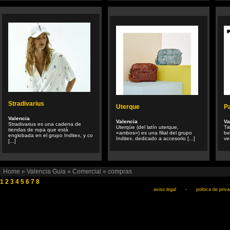
Stradivarius
Uterque
P
Valencia
Valencia
Va
Stradivarius es una cadena de
Uterqüe (del latín uterque,
Ti
tiendas de ropa que está
«ambos») es una filial del grupo
be
englobada en el grupo Inditex, y co
Inditex, dedicado a accesorio [...]
ve
[...]
Home
»
Valencia Guia
»
Comercial
»
compras
1
2
3
4
5
6
7
8
aviso legal
-
politica de priv