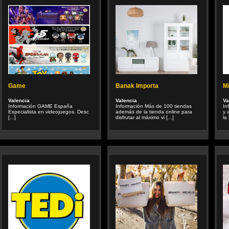
Game
Banak Importa
M
Valencia
Valencia
Va
Información GAME España
Información Más de 100 tiendas
In
Especialista en videojuegos. Desc
además de la tienda online para
y 
[...]
disfrutar al máximo vi [...]
la 