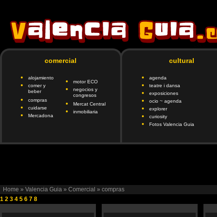
comercial
cultural
alojamiento
agenda
motor ECO
comer y
teatre i dansa
negocios y
beber
exposiciones
congresos
compras
ocio ~ agenda
Mercat Central
cuidarse
explorer
inmobiliaria
Mercadona
curiosity
Fotos Valencia Guia
google.com, pub-6901746335419472, DIRECT, f08c47fec0942fa
client=ca-pub-690174
Home
»
Valencia Guia
»
Comercial
»
compras
1
2
3
4
5
6
7
8