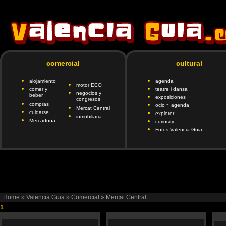
comercial
cultural
alojamiento
agenda
motor ECO
comer y
teatre i dansa
negocios y
beber
exposiciones
congresos
compras
ocio ~ agenda
Mercat Central
cuidarse
explorer
inmobiliaria
Mercadona
curiosity
Fotos Valencia Guia
google.com, pub-6901746335419472, DIRECT, f08c47fec0942fa
client=ca-pub-690174
Home
»
Valencia Guia
»
Comercial
»
Mercat Central
1