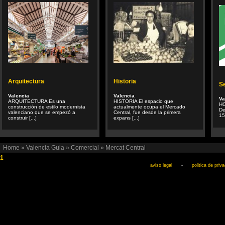
Arquitectura
Historia
Se
Valencia
Valencia
Va
ARQUITECTURA Es una
HISTORIA El espacio que
H
construcción de estilo modernista
actualmente ocupa el Mercado
De
valenciano que se empezó a
Central, fue desde la primera
15
construir [...]
expans [...]
Home
»
Valencia Guia
»
Comercial
»
Mercat Central
1
aviso legal
-
politica de priv