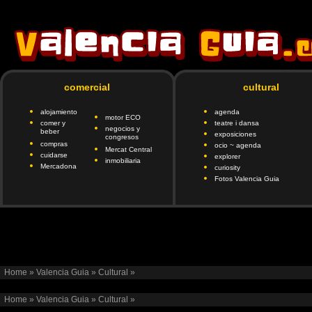
comercial
cultural
alojamiento
agenda
motor ECO
comer y
teatre i dansa
negocios y
beber
exposiciones
congresos
compras
ocio ~ agenda
Mercat Central
cuidarse
explorer
inmobiliaria
Mercadona
curiosity
Fotos Valencia Guia
google.com, pub-6901746335419472, DIRECT, f08c47fec0942fa
client=ca-pub-690174
Home
»
Valencia Guia
»
Cultural
»
Home
»
Valencia Guia
»
Cultural
»