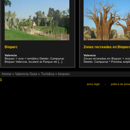
Bioparc
Zonas recreadas en Biopar
Valencia
Valencia
Bioparc < ocio < temático Distrito: Campanar
Zonas recreadas en Bioparc < ocio
Bioparc Valencia, located at Parque de [...]
Distrito: Campanar * Próxima amplia
Home
»
Valencia Guia
»
Turística
»
bioparc
1
aviso legal
-
politica de priv