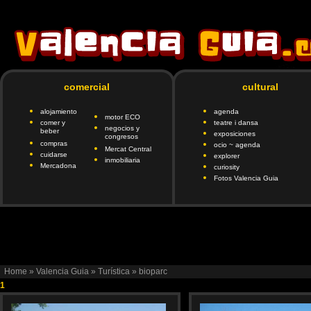
comercial
cultural
alojamiento
agenda
motor ECO
comer y
teatre i dansa
negocios y
beber
exposiciones
congresos
compras
ocio ~ agenda
Mercat Central
cuidarse
explorer
inmobiliaria
Mercadona
curiosity
Fotos Valencia Guia
google.com, pub-6901746335419472, DIRECT, f08c47fec0942fa
client=ca-pub-690174
Home
»
Valencia Guia
»
Turística
»
bioparc
1