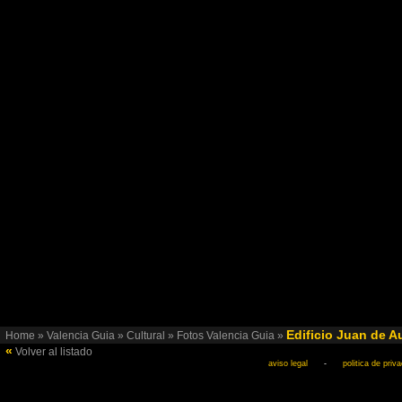
Edificio Juan de A
Home
»
Valencia Guia
»
Cultural
»
Fotos Valencia Guia
»
«
Volver al listado
aviso legal
-
politica de priv