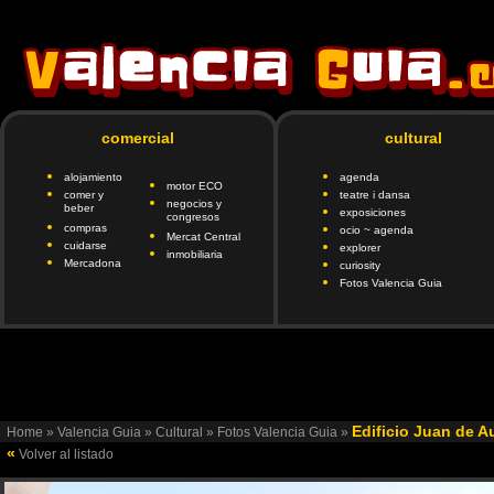
comercial
cultural
alojamiento
agenda
motor ECO
comer y
teatre i dansa
negocios y
beber
exposiciones
congresos
compras
ocio ~ agenda
Mercat Central
cuidarse
explorer
inmobiliaria
Mercadona
curiosity
Fotos Valencia Guia
google.com, pub-6901746335419472, DIRECT, f08c47fec0942fa
client=ca-pub-690174
Edificio Juan de A
Home
»
Valencia Guia
»
Cultural
»
Fotos Valencia Guia
»
«
Volver al listado