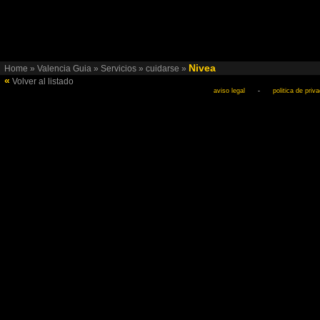
Nivea
Home
»
Valencia Guia
»
Servicios
»
cuidarse
»
«
Volver al listado
aviso legal
-
politica de priv