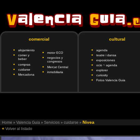
comercial
cultural
alojamiento
agenda
motor ECO
comer y
teatre i dansa
negocios y
beber
exposiciones
congresos
compras
ocio ~ agenda
Mercat Central
cuidarse
explorer
inmobiliaria
Mercadona
curiosity
Fotos Valencia Guia
google.com, pub-6901746335419472, DIRECT, f08c47fec0942fa
client=ca-pub-690174
Nivea
Home
»
Valencia Guia
»
Servicios
»
cuidarse
»
«
Volver al listado