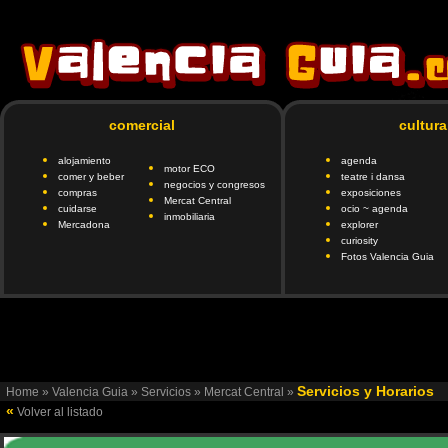
comercial
cultura
alojamiento
agenda
motor ECO
comer y beber
teatre i dansa
negocios y congresos
compras
exposiciones
Mercat Central
cuidarse
ocio ~ agenda
inmobiliaria
Mercadona
explorer
curiosity
Fotos Valencia Guia
google.com, pub-6901746335419472, DIRECT, f08c47fec094
6901
Servicios y Horarios
Home
»
Valencia Guia
»
Servicios
»
Mercat Central
»
«
Volver al listado