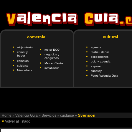
comercial
cultural
alojamiento
agenda
motor ECO
comer y
teatre i dansa
negocios y
beber
exposiciones
congresos
compras
ocio ~ agenda
Mercat Central
cuidarse
explorer
inmobiliaria
Mercadona
curiosity
Fotos Valencia Guia
google.com, pub-6901746335419472, DIRECT, f08c47fec0942fa
client=ca-pub-690174
Svenson
Home
»
Valencia Guia
»
Servicios
»
cuidarse
»
«
Volver al listado