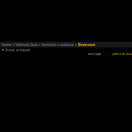
Svenson
Home
»
Valencia Guia
»
Servicios
»
cuidarse
»
«
Volver al listado
aviso legal
-
politica de priv